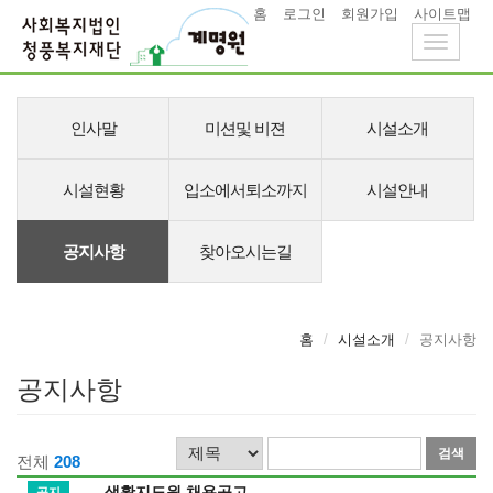
홈
로그인
회원가입
사이트맵
Toggle
navigati
메
뉴
인사말
미션및 비젼
시설소개
시설현황
입소에서퇴소까지
시설안내
공지사항
찾아오시는길
홈
시설소개
공지사항
공지사항
검
검
전체
208
색
색
생활지도원 채용공고
공지