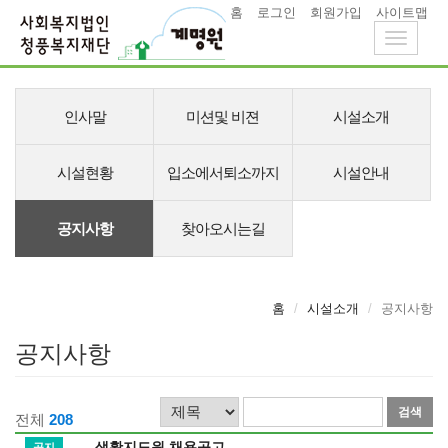
홈
로그인
회원가입
사이트맵
Toggle
navigati
메
뉴
인사말
미션및 비젼
시설소개
시설현황
입소에서퇴소까지
시설안내
공지사항
찾아오시는길
홈
시설소개
공지사항
공지사항
검
검
전체
208
색
색
생활지도원 채용공고
공지