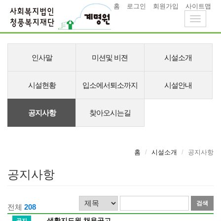
홈
로그인
회원가입
사이트맵
Toggle
navigati
메
뉴
인사말
미션및 비젼
시설소개
시설현황
입소에서퇴소까지
시설안내
공지사항
찾아오시는길
홈
시설소개
공지사항
공지사항
검
검
전체
208
색
색
생활지도원 채용공고
공지