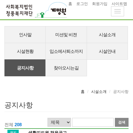
홈
로그인
회원가입
사이트맵
Toggle
navigati
메
뉴
인사말
미션및 비젼
시설소개
시설현황
입소에서퇴소까지
시설안내
공지사항
찾아오시는길
홈
시설소개
공지사항
공지사항
검
검
전체
208
색
색
생활지도원 채용공고
공지