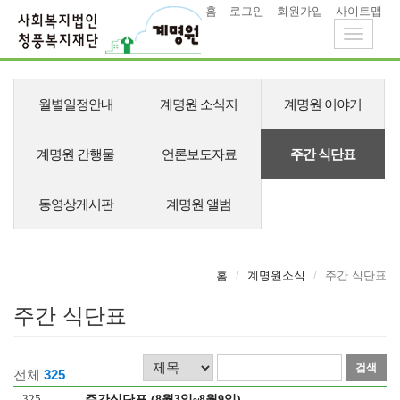
홈
로그인
회원가입
사이트맵
Toggle
navigati
메
뉴
월별일정안내
계명원 소식지
계명원 이야기
계명원 간행물
언론보도자료
주간 식단표
동영상게시판
계명원 앨범
홈
계명원소식
주간 식단표
주간 식단표
검
검
전체
325
색
색
325
주간식단표 (8월3일~8월9일)