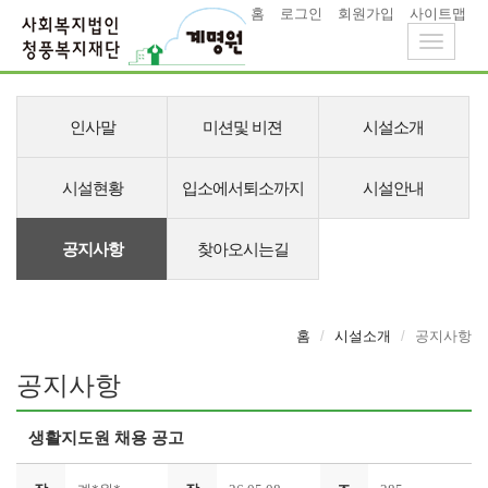
홈
로그인
회원가입
사이트맵
Toggle
navigati
메
뉴
인사말
미션및 비젼
시설소개
시설현황
입소에서퇴소까지
시설안내
공지사항
찾아오시는길
홈
시설소개
공지사항
공지사항
생활지도원 채용 공고