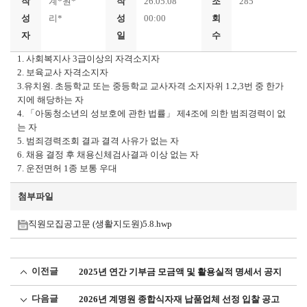
작
계*원*
작
26.05.08
조
285
성
리*
성
00:00
회
자
일
수
1. 사회복지사 3급이상의 자격소지자
2. 보육교사 자격소지자
3.유치원. 초등학교 또는 중등학교 교사자격 소지자위 1.2,3번 중 한가
지에 해당하는 자
4. 「아동청소년의 성보호에 관한 법률」 제4조에 의한 범죄경력이 없
는 자
5. 범죄경력조회 결과 결격 사유가 없는 자
6. 채용 결정 후 채용신체검사결과 이상 없는 자
7. 운전면허 1종 보통 우대
첨부파일
직원모집공고문 (생활지도원)5.8.hwp
이전글
2025년 연간 기부금 모금액 및 활용실적 명세서 공지
다음글
2026년 계명원 종합식자재 납품업체 선정 입찰 공고