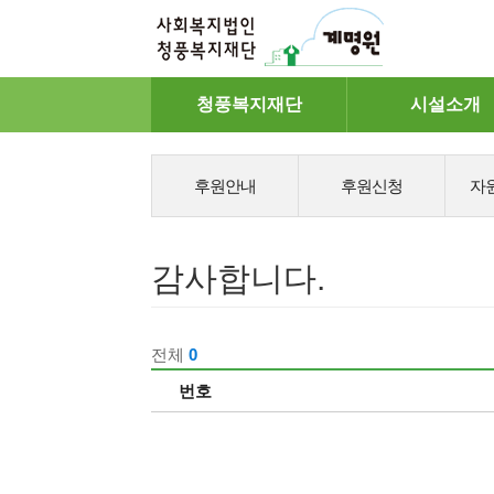
메
청풍복지재단
시설소개
뉴
후원안내
후원신청
자
감사합니다.
전체
0
번호