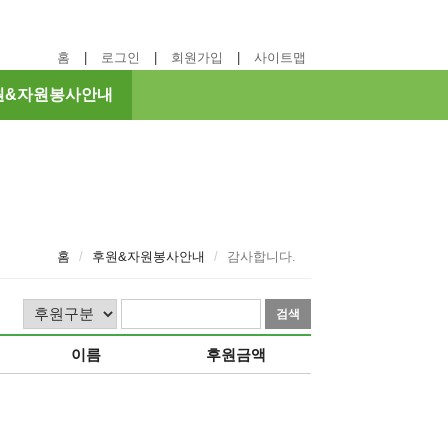
홈
로그인
회원가입
사이트맵
원&자원봉사안내
홈
후원&자원봉사안내
감사합니다.
검
검
색
색
이름
후원금액
하
어
기
입
력