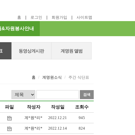
홈
로그인
회원가입
사이트맵
원&자원봉사안내
표
동영상게시판
계명원 앨범
홈
계명원소식
주간 식단표
검
검
색
색
파일
작성자
작성일
조회수
하
어
기
계*원*리*
2022.12.21
945
입
력
계*원*리*
2022.12.14
824