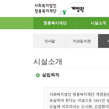
메
청풍복지재단
시설소개
뉴
인사말
미션및 비젼
시설소개
설립목적