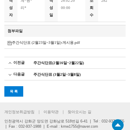
작
계*원*
작
26.02.20
조
282
성
리*
성
00:00
회
자
일
수
첨부파일
주간식단표 (2월23일~3월1일)-게시용.pdf
이전글
주간식단표(2월16일~2월22일)
다음글
주간식단표 (3월2일~3월8일)
목 록
개인정보취급방침
이용약관
찾아오시는 길
인천광역시 강화군 양도면 강화남로 518번길 6-41 | Tel : 032-937-1755
| Fax : 032-937-1988 | E-mail : kmw1755@naver.com