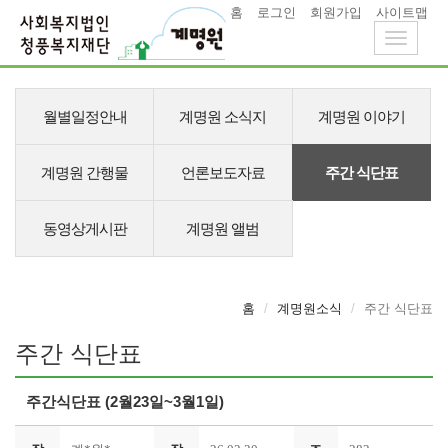
홈
로그인
회원가입
사이트맵
Toggle
navigati
메
뉴
월별일정안내
계명원 소식지
계명원 이야기
계명원 간행물
언론보도자료
주간 식단표
동영상게시판
계명원 앨범
홈
계명원소식
주간 식단표
주간 식단표
주간식단표 (2월23일~3월1일)