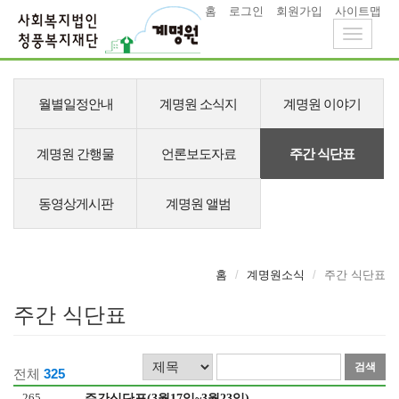
홈
로그인
회원가입
사이트맵
Toggle
navigati
메
뉴
월별일정안내
계명원 소식지
계명원 이야기
계명원 간행물
언론보도자료
주간 식단표
동영상게시판
계명원 앨범
홈
계명원소식
주간 식단표
주간 식단표
검
검
전체
325
색
색
265
주간식단표(3월17일~3월23일)